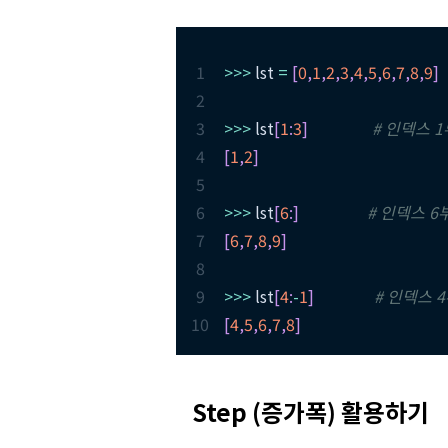
1
>>
>
 lst 
=
[
0
,
1
,
2
,
3
,
4
,
5
,
6
,
7
,
8
,
9
]
2
3
>>
>
 lst
[
1
:
3
]
# 인덱스 
4
[
1
,
2
]
5
6
>>
>
 lst
[
6
:
]
# 인덱스 6
7
[
6
,
7
,
8
,
9
]
8
9
>>
>
 lst
[
4
:
-
1
]
# 인덱스 
10
[
4
,
5
,
6
,
7
,
8
]
Step (증가폭) 활용하기