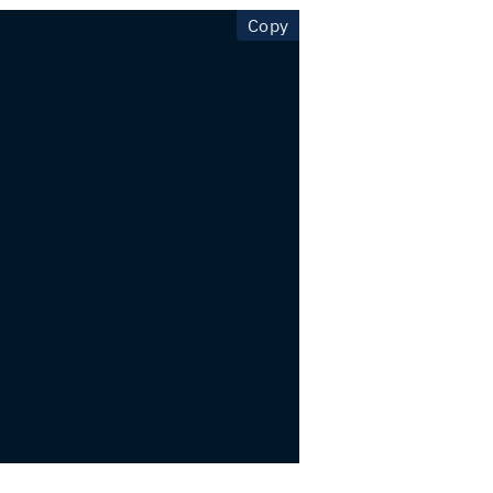
copy code to clipboard
Copy